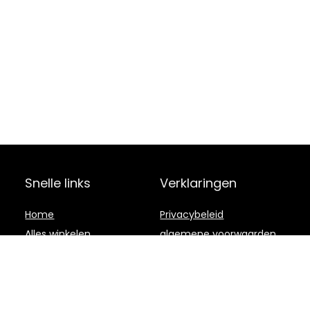
Snelle links
Verklaringen
Home
Privacybeleid
Alles winkelen
algemene voorwaarden
Blogs
Gelieerde
openbaarmaking
Onze webshops
Adverteren