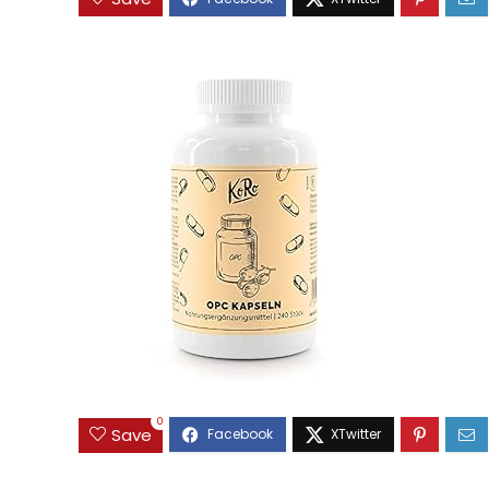
0
Save