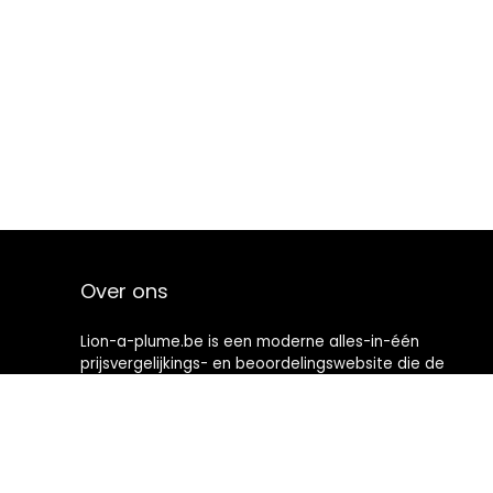
Over ons
Lion-a-plume.be is een moderne alles-in-één
prijsvergelijkings- en beoordelingswebsite die de
beste deals biedt die beschikbaar zijn op amazon en u
op de hoogte houdt via de laatst toegevoegde blogs.
Alle afbeeldingen zijn auteursrechtelijk beschermd
door hun respectievelijke eigenaren. Alle geciteerde
inhoud is afgeleid van hun respectievelijke bronnen.