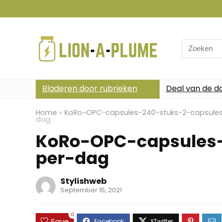
Search
for:
Bladeren door rubrieken
Deal van de d
Home
»
KoRo-OPC-capsules-240-stuks-2-capsule
dag
KoRo-OPC-capsules-
per-dag
Stylishweb
September 15, 2021
0
Save