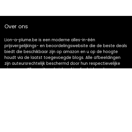
Over ons
Lion-a-plume.be is een moderne alles-in-één
prijsvergelijkings- en beoordelingswebsite die de beste deals
biedt die beschikbaar zijn op amazon en u op de hoogte
houdt via de laatst toegevoegde blogs. Alle afbeeldingen
zijn auteursrechtelijk beschermd door hun respectievelijke
eigenaren. Alle geciteerde inhoud is afgeleid van hun
respectievelijke bronnen.
Snelle links
Home
Alles winkelen
Blogs