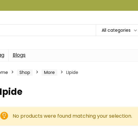
All categories
ag
Blogs
ome
Shop
More
LIpide
Ipide
No products were found matching your selection.