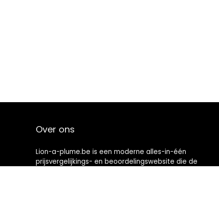
Over ons
Lion-a-plume.be is een moderne alles-in-één
prijsvergelijkings- en beoordelingswebsite die de
beste deals biedt die beschikbaar zijn op amazon en u
op de hoogte houdt via de laatst toegevoegde blogs.
Alle afbeeldingen zijn auteursrechtelijk beschermd
door hun respectievelijke eigenaren. Alle geciteerde
inhoud is afgeleid van hun respectievelijke bronnen.