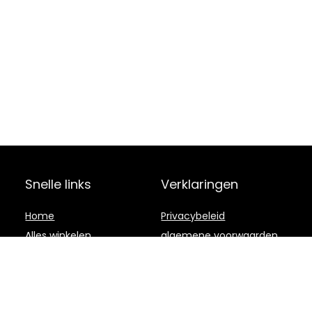
Snelle links
Verklaringen
Home
Privacybeleid
Alles winkelen
algemene voorwaarden
Blogs
Gelieerde
openbaarmaking
Onze webshops
Adverteren