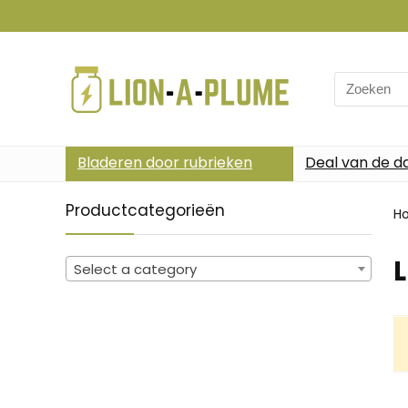
Search
for:
Bladeren door rubrieken
Deal van de d
Productcategorieën
H
L
Select a category