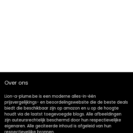
Over ons
Lion-a-plume.be is een moderne alles-in-één
prijsvergelijkings- en beoordelingswebsite die de beste deals
biedt die beschikbaar zijn op amazon en u op de hoogte
houdt via de laatst toegevoegde blogs. Alle afbeeldingen
zijn auteursrechtelijk beschermd door hun respectievelijke
eigenaren. Alle geciteerde inhoud is afgeleid van hun
respectievelijke bronnen.