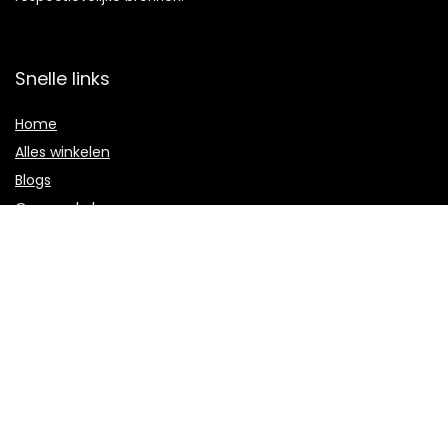
Snelle links
Home
Alles winkelen
Blogs
Onze webshops
Adverteren
Verklaringen
Privacybeleid
algemene voorwaarden
Gelieerde openbaarmaking