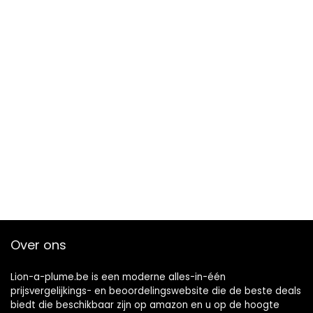
Over ons
Lion-a-plume.be is een moderne alles-in-één
prijsvergelijkings- en beoordelingswebsite die de beste deals
biedt die beschikbaar zijn op amazon en u op de hoogte