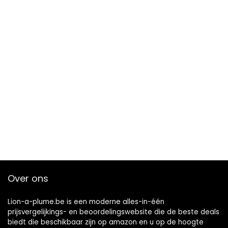
Over ons
Lion-a-plume.be is een moderne alles-in-één
prijsvergelijkings- en beoordelingswebsite die de beste deals
biedt die beschikbaar zijn op amazon en u op de hoogte