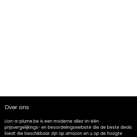
Over ons
Lion-a-plume.be is een moderne alles-in-één
prijsvergelijkings- en beoordelingswebsite die de beste deals
biedt die beschikbaar zijn op amazon en u op de hoogte