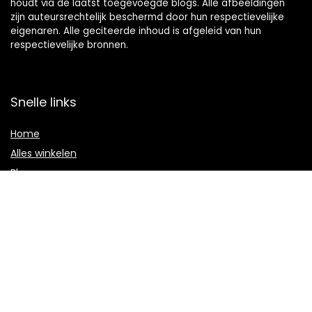
houdt via de laatst toegevoegde blogs. Alle afbeeldingen
zijn auteursrechtelijk beschermd door hun respectievelijke
eigenaren. Alle geciteerde inhoud is afgeleid van hun
respectievelijke bronnen.
Snelle links
Home
Alles winkelen
Blogs
Onze webshops
Adverteren
Verklaringen
Privacybeleid
algemene voorwaarden
Gelieerde openbaarmaking