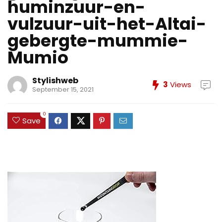
huminzuur-en-
vulzuur-uit-het-Altai-
gebergte-mummie-
Mumio
Stylishweb
3
Views
September 15, 2021
0
Save