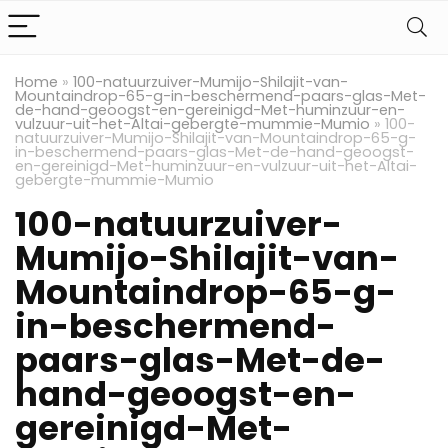
Home
»
100-natuurzuiver-Mumijo-Shilajit-van-
Mountaindrop-65-g-in-beschermend-paars-glas-Met-
de-hand-geoogst-en-gereinigd-Met-huminzuur-en-
vulzuur-uit-het-Altai-gebergte-mummie-Mumio
»
100-
natuurzuiver-Mumijo-Shilajit-van-Mountaindrop-65-g-
in-beschermend-paars-glas-Met-de-hand-geoogst-
en-gereinigd-Met-huminzuur-en-vulzuur-uit-het-Altai-
gebergte-mummie-Mumio
100-natuurzuiver-
Mumijo-Shilajit-van-
Mountaindrop-65-g-
in-beschermend-
paars-glas-Met-de-
hand-geoogst-en-
gereinigd-Met-