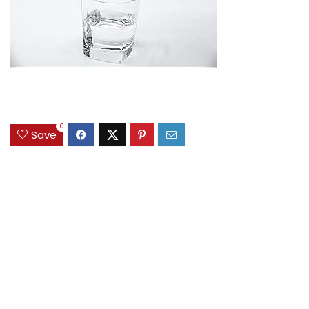
0
Save