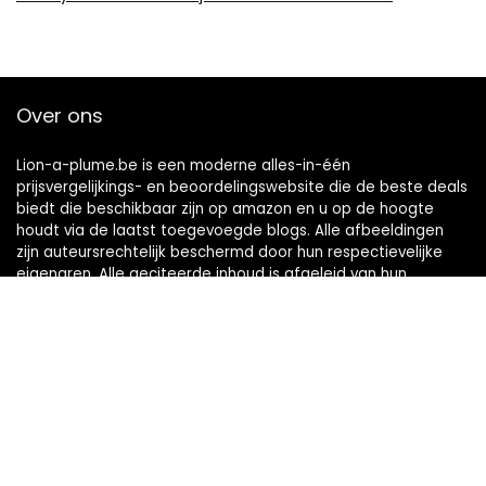
Over ons
Lion-a-plume.be is een moderne alles-in-één
prijsvergelijkings- en beoordelingswebsite die de beste deals
biedt die beschikbaar zijn op amazon en u op de hoogte
houdt via de laatst toegevoegde blogs. Alle afbeeldingen
zijn auteursrechtelijk beschermd door hun respectievelijke
eigenaren. Alle geciteerde inhoud is afgeleid van hun
respectievelijke bronnen.
Snelle links
Home
Alles winkelen