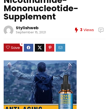
Nicotinamide-
Mononucleotide-
Supplement
Stylishweb
3
Views
September 15, 2021
0
Save