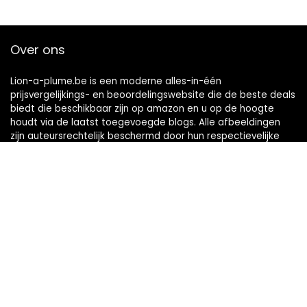
Over ons
Lion-a-plume.be is een moderne alles-in-één
prijsvergelijkings- en beoordelingswebsite die de beste deals
biedt die beschikbaar zijn op amazon en u op de hoogte
houdt via de laatst toegevoegde blogs. Alle afbeeldingen
zijn auteursrechtelijk beschermd door hun respectievelijke
eigenaren. Alle geciteerde inhoud is afgeleid van hun
respectievelijke bronnen.
Snelle links
Home
Alles winkelen
Blogs