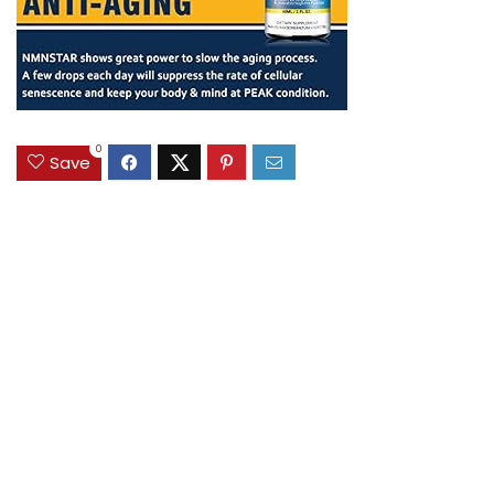
0
Save