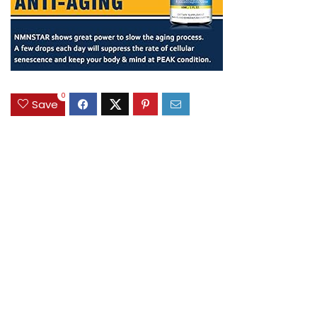
0
Save