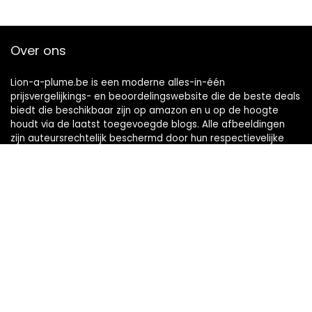
Over ons
Lion-a-plume.be is een moderne alles-in-één
prijsvergelijkings- en beoordelingswebsite die de beste deals
biedt die beschikbaar zijn op amazon en u op de hoogte
houdt via de laatst toegevoegde blogs. Alle afbeeldingen
zijn auteursrechtelijk beschermd door hun respectievelijke
eigenaren. Alle geciteerde inhoud is afgeleid van hun
respectievelijke bronnen.
Snelle links
Home
Alles winkelen
Blogs