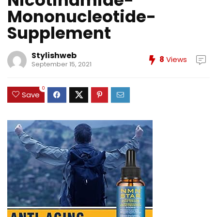
Nicotinamide-
Mononucleotide-
Supplement
Stylishweb
8
Views
September 15, 2021
0
Save