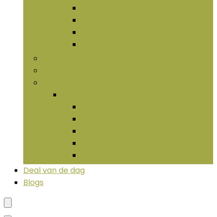
Multivitaminen
Vitamine B
Vitamine C
Vitamine D
Spijsverteringssupplementen
Multivitaminen and -mineralen
More
More
Chondroïtine and glucosamine
Collageen
Enzymen
Hyaluronan
LIpide
Deal van de dag
Blogs