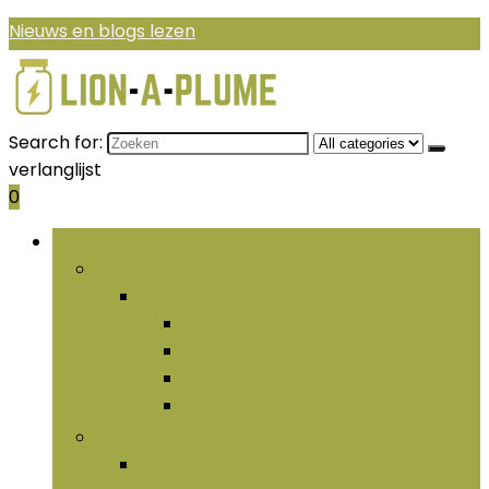
Nieuws en blogs lezen
Search for:
verlanglijst
0
Bladeren door rubrieken
Aminozuren
Aminozuren
Creatine
L-arginine
Taurine
Vertakte aminozuren
Essentiële vetzuren and olieën
Essentiële vetzuren and olieën