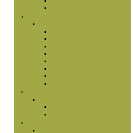
Omega-olieën
Vetverbranders
Kruidensupplementen
Kruidensupplementen
Chlorofyl
Garcinia cambogia
Ginseng
Kurkuma
Maca
Paddenstoelen
Psyllium
Vruchtenextracten
Mineralen
Mineralen
Magnesium
Zink
Vitaminen
Vitaminen