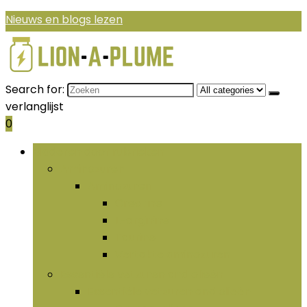
Nieuws en blogs lezen
Search for:
verlanglijst
0
Bladeren door rubrieken
Aminozuren
Aminozuren
Creatine
L-arginine
Taurine
Vertakte aminozuren
Essentiële vetzuren and olieën
Essentiële vetzuren and olieën