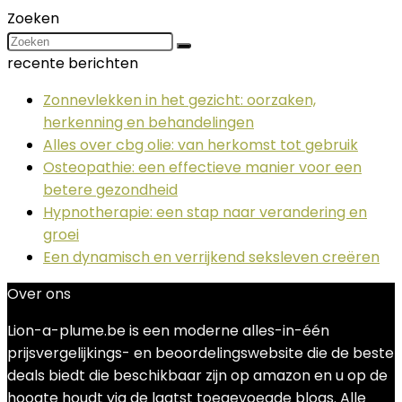
Zoeken
recente berichten
Zonnevlekken in het gezicht: oorzaken,
herkenning en behandelingen
Alles over cbg olie: van herkomst tot gebruik
Osteopathie: een effectieve manier voor een
betere gezondheid
Hypnotherapie: een stap naar verandering en
groei
Een dynamisch en verrijkend seksleven creëren
Over ons
Lion-a-plume.be is een moderne alles-in-één
prijsvergelijkings- en beoordelingswebsite die de beste
deals biedt die beschikbaar zijn op amazon en u op de
hoogte houdt via de laatst toegevoegde blogs. Alle