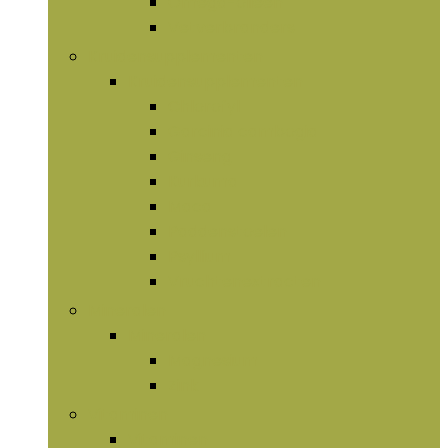
Omega-olieën
Vetverbranders
Kruidensupplementen
Kruidensupplementen
Chlorofyl
Garcinia cambogia
Ginseng
Kurkuma
Maca
Paddenstoelen
Psyllium
Vruchtenextracten
Mineralen
Mineralen
Magnesium
Zink
Vitaminen
Vitaminen