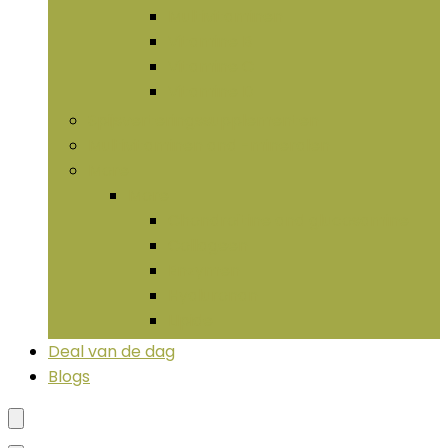
Multivitaminen
Vitamine B
Vitamine C
Vitamine D
Spijsverteringssupplementen
Multivitaminen and -mineralen
More
More
Chondroïtine and glucosamine
Collageen
Enzymen
Hyaluronan
LIpide
Deal van de dag
Blogs