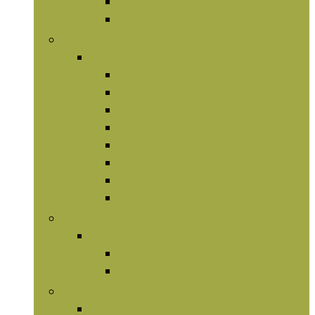
Omega-olieën
Vetverbranders
Kruidensupplementen
Kruidensupplementen
Chlorofyl
Garcinia cambogia
Ginseng
Kurkuma
Maca
Paddenstoelen
Psyllium
Vruchtenextracten
Mineralen
Mineralen
Magnesium
Zink
Vitaminen
Vitaminen