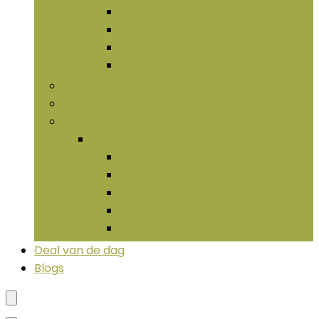
Multivitaminen
Vitamine B
Vitamine C
Vitamine D
Spijsverteringssupplementen
Multivitaminen and -mineralen
More
More
Chondroïtine and glucosamine
Collageen
Enzymen
Hyaluronan
LIpide
Deal van de dag
Blogs