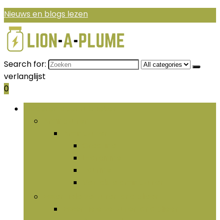
Nieuws en blogs lezen
Search for:
verlanglijst
0
Bladeren door rubrieken
Aminozuren
Aminozuren
Creatine
L-arginine
Taurine
Vertakte aminozuren
Essentiële vetzuren and olieën
Essentiële vetzuren and olieën