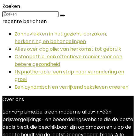
Zoeken
recente berichten
Zonnevlekken in het gezicht: oorzaken,
herkenning en behandelingen
Alles over cbg olie: van herkomst tot gebruik
Osteopathie: een effectieve manier voor een
betere gezondheid
Hypnotherapie: een stap naar verandering en
groei
Een dynamisch en verrijkend seksleven creëren
Over ons
Lion-a-plume.be is een moderne alles-in-één
prijsvergelijkings- en beoordelingswebsite die de beste
deals biedt die beschikbaar zijn op amazon en u op de
hoogte houdt via de laatst toegevoegde blogs. Alle