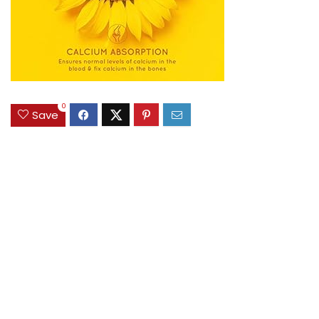
0
Save