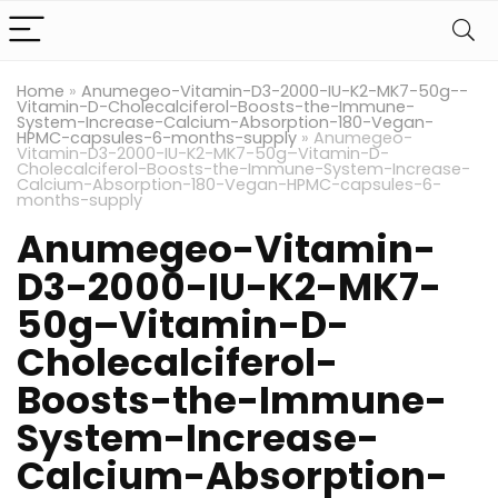
Home
»
Anumegeo-Vitamin-D3-2000-IU-K2-MK7-50g--
Vitamin-D-Cholecalciferol-Boosts-the-Immune-
System-Increase-Calcium-Absorption-180-Vegan-
HPMC-capsules-6-months-supply
»
Anumegeo-
Vitamin-D3-2000-IU-K2-MK7-50g–Vitamin-D-
Cholecalciferol-Boosts-the-Immune-System-Increase-
Calcium-Absorption-180-Vegan-HPMC-capsules-6-
months-supply
Anumegeo-Vitamin-
D3-2000-IU-K2-MK7-
50g–Vitamin-D-
Cholecalciferol-
Boosts-the-Immune-
System-Increase-
Calcium-Absorption-