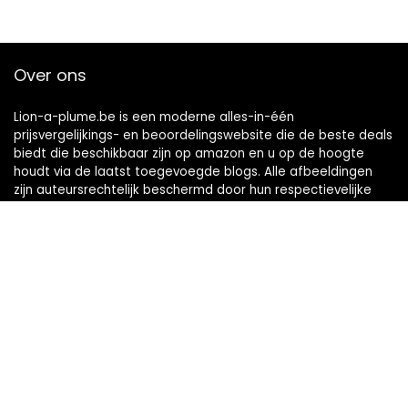
Over ons
Lion-a-plume.be is een moderne alles-in-één
prijsvergelijkings- en beoordelingswebsite die de beste deals
biedt die beschikbaar zijn op amazon en u op de hoogte
houdt via de laatst toegevoegde blogs. Alle afbeeldingen
zijn auteursrechtelijk beschermd door hun respectievelijke
eigenaren. Alle geciteerde inhoud is afgeleid van hun
respectievelijke bronnen.
Snelle links
Home
Alles winkelen
Blogs