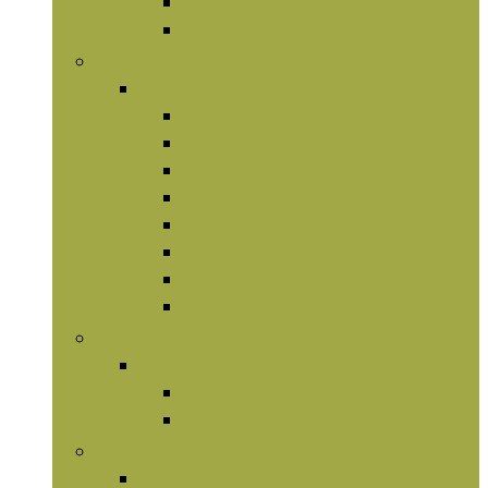
Omega-olieën
Vetverbranders
Kruidensupplementen
Kruidensupplementen
Chlorofyl
Garcinia cambogia
Ginseng
Kurkuma
Maca
Paddenstoelen
Psyllium
Vruchtenextracten
Mineralen
Mineralen
Magnesium
Zink
Vitaminen
Vitaminen