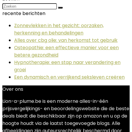
recente berichten
Zonnevlekken in het gezicht: oorzaken,
herkenning en behandelingen
Alles over cbg olie: van herkomst tot gebruik
Osteopathie: een effectieve manier voor een
betere gezondheid
Hypnotherapie: een stap naar verandering en
groei
Een dynamisch en verrijkend seksleven creëren
Over ons
Lion-a-plume.be is een moderne alles-in-één
prijsvergelijkings- en beoordelingswebsite die de beste
deals biedt die beschikbaar zijn op amazon en u op de
hoogte houdt via de laatst toegevoegde blogs. Alle
afbeeldingen zijn auteursrechtelijk beschermd door