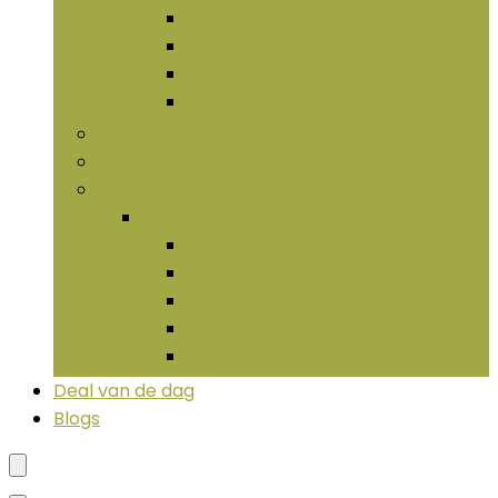
Multivitaminen
Vitamine B
Vitamine C
Vitamine D
Spijsverteringssupplementen
Multivitaminen and -mineralen
More
More
Chondroïtine and glucosamine
Collageen
Enzymen
Hyaluronan
LIpide
Deal van de dag
Blogs