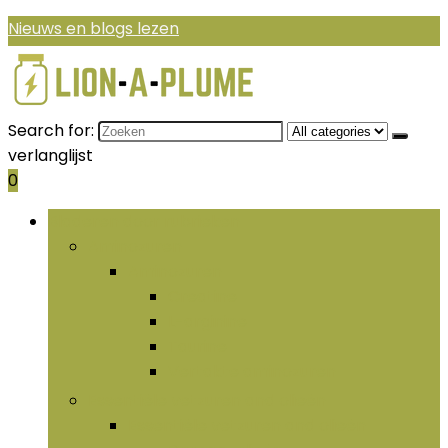
Nieuws en blogs lezen
Search for:
verlanglijst
0
Bladeren door rubrieken
Aminozuren
Aminozuren
Creatine
L-arginine
Taurine
Vertakte aminozuren
Essentiële vetzuren and olieën
Essentiële vetzuren and olieën