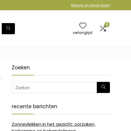
Nieuws en blogs lezen
0
verlanglijst
Zoeken
-
recente berichten
Zonnevlekken in het gezicht: oorzaken,
herkenning en behandelingen