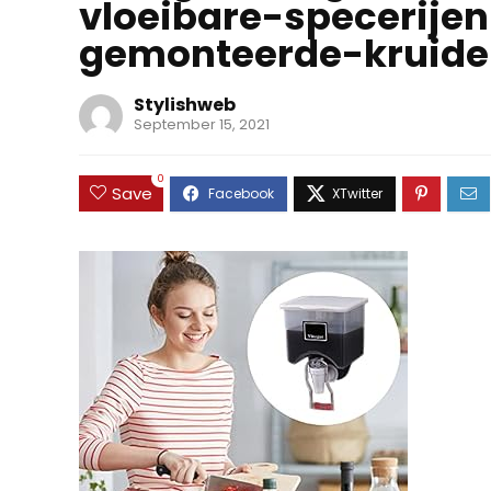
vloeibare-specerij
gemonteerde-kruid
Stylishweb
September 15, 2021
0
Save