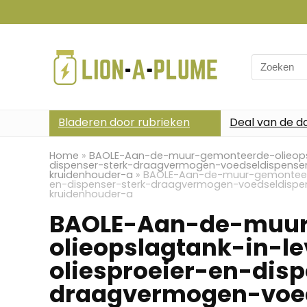
Search
for:
Bladeren door rubrieken
Deal van de d
Home
»
BAOLE-Aan-de-muur-gemonteerde-olieopsla
dispenser-sterk-draagvermogen-voedseldispense
kruidenhouder-a
»
BAOLE-Aan-de-muur-gemonteerde
en-dispenser-sterk-draagvermogen-voedseldispe
kruidenhouder-a
BAOLE-Aan-de-muur
olieopslagtank-in-l
oliesproeier-en-dis
draagvermogen-voed