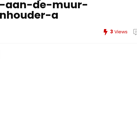
en-aan-de-muur-
enhouder-a
3
Views