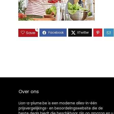
0
Save
Over ons
Lion-a-plume.be is een moderne alles-in-één
prijsvergelijkings- en beoordelingswebsite die de
beste deals biedt die beschikbaar zijn op amazon en u