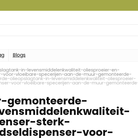
ag
Blogs
gtank-in-levensmiddelenkwaliteit-oliesproeier-en-
r-voor-vloeibare-specerijen-aan-de-muur-gemonteerde-
-olieopslagtank-in-levensmiddelenkwaliteit-oliesproeier-
nser-voor-vloeibare-specerijen-aan-de-muur-gemonteerde
-gemonteerde-
evensmiddelenkwaliteit-
penser-sterk-
seldispenser-voor-