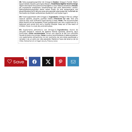
0
Save