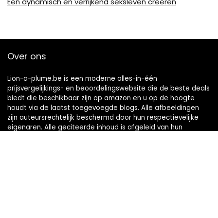
Een dynamisch en verrijkend seksleven creëren
Over ons
Lion-a-plume.be is een moderne alles-in-één
prijsvergelijkings- en beoordelingswebsite die de beste deals
biedt die beschikbaar zijn op amazon en u op de hoogte
houdt via de laatst toegevoegde blogs. Alle afbeeldingen
zijn auteursrechtelijk beschermd door hun respectievelijke
eigenaren. Alle geciteerde inhoud is afgeleid van hun
respectievelijke bronnen.
Snelle links
Home
Alles winkelen