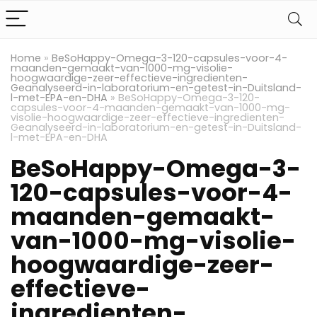
Home
»
BeSoHappy-Omega-3-120-capsules-voor-4-
maanden-gemaakt-van-1000-mg-visolie-
hoogwaardige-zeer-effectieve-ingredienten-
Geanalyseerd-in-laboratorium-en-getest-in-Duitsland-
l-met-EPA-en-DHA
»
BeSoHappy-Omega-3-120-
capsules-voor-4-maanden-gemaakt-van-1000-mg-
visolie-hoogwaardige-zeer-effectieve-ingredienten-
Geanalyseerd-in-laboratorium-en-getest-in-Duitsland-
l-met-EPA-en-DHA
BeSoHappy-Omega-3-
120-capsules-voor-4-
maanden-gemaakt-
van-1000-mg-visolie-
hoogwaardige-zeer-
effectieve-
ingredienten-