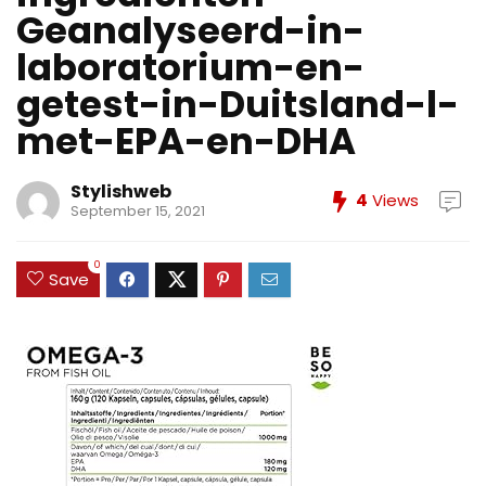
Geanalyseerd-in-
laboratorium-en-
getest-in-Duitsland-l-
met-EPA-en-DHA
Stylishweb
4
Views
September 15, 2021
0
Save