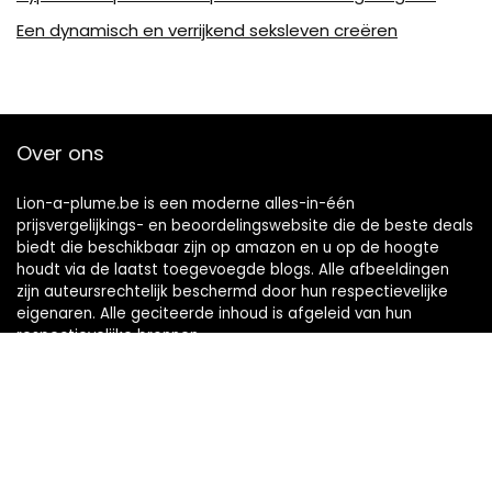
Een dynamisch en verrijkend seksleven creëren
Over ons
Lion-a-plume.be is een moderne alles-in-één
prijsvergelijkings- en beoordelingswebsite die de beste deals
biedt die beschikbaar zijn op amazon en u op de hoogte
houdt via de laatst toegevoegde blogs. Alle afbeeldingen
zijn auteursrechtelijk beschermd door hun respectievelijke
eigenaren. Alle geciteerde inhoud is afgeleid van hun
respectievelijke bronnen.
Snelle links
Home