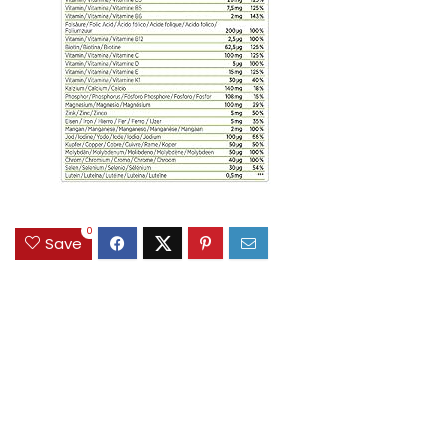
0
Save