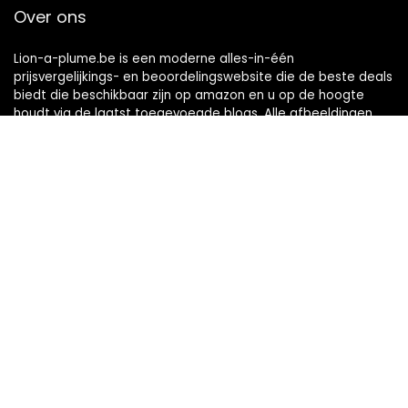
Over ons
Lion-a-plume.be is een moderne alles-in-één
prijsvergelijkings- en beoordelingswebsite die de beste deals
biedt die beschikbaar zijn op amazon en u op de hoogte
houdt via de laatst toegevoegde blogs. Alle afbeeldingen
zijn auteursrechtelijk beschermd door hun respectievelijke
eigenaren. Alle geciteerde inhoud is afgeleid van hun
respectievelijke bronnen.
Snelle links
Home
Alles winkelen
Blogs
Onze webshops
Adverteren