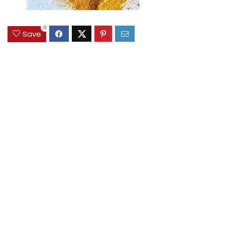
0
Save