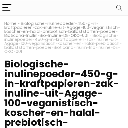
Home
»
Biologische-inulinepoeder-450-g-in-
kraftpapieren-zak-inuline-uit-Agage-100-veganistisch-
koscher-en-halal-prebiotisch-ballaststoffen-poeder-
Bioticana-Inullin-Bio-Inuline-DE-OKO-001
»
Biologische-
inulinepoeder-450-g-in-kraftpapieren-zak-inuline-uit-
Agage-100-veganistisch-koscher-en-halal-prebiotisch-
ballaststoffen-poeder-Bioticana-Inullin-Bio-Inuline-DE-
OKO-001
Biologische-
inulinepoeder-450-g-
in-kraftpapieren-zak-
inuline-uit-Agage-
100-veganistisch-
koscher-en-halal-
prebiotisch-