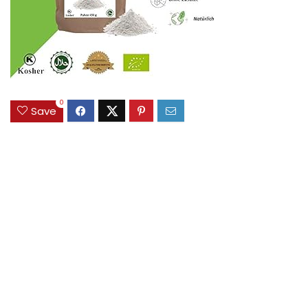
0
Save