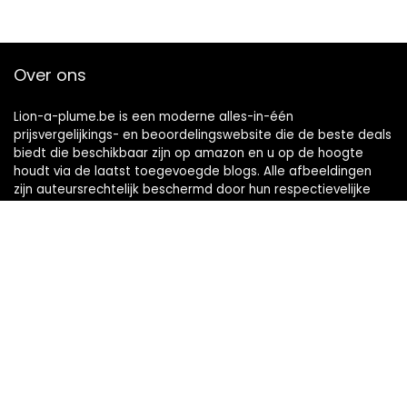
Over ons
Lion-a-plume.be is een moderne alles-in-één
prijsvergelijkings- en beoordelingswebsite die de beste deals
biedt die beschikbaar zijn op amazon en u op de hoogte
houdt via de laatst toegevoegde blogs. Alle afbeeldingen
zijn auteursrechtelijk beschermd door hun respectievelijke
eigenaren. Alle geciteerde inhoud is afgeleid van hun
respectievelijke bronnen.
Snelle links
Home
Alles winkelen
Blogs