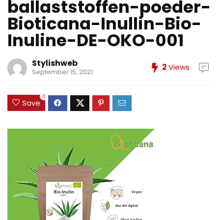
ballaststoffen-poeder-
Bioticana-Inullin-Bio-
Inuline-DE-OKO-001
Stylishweb
2
Views
September 15, 2021
0
Save