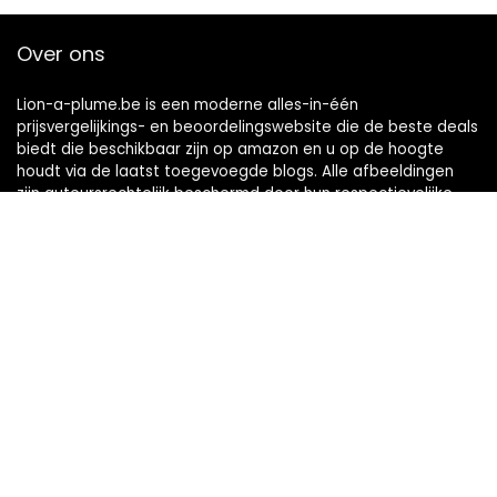
Over ons
Lion-a-plume.be is een moderne alles-in-één
prijsvergelijkings- en beoordelingswebsite die de beste deals
biedt die beschikbaar zijn op amazon en u op de hoogte
houdt via de laatst toegevoegde blogs. Alle afbeeldingen
zijn auteursrechtelijk beschermd door hun respectievelijke
eigenaren. Alle geciteerde inhoud is afgeleid van hun
respectievelijke bronnen.
Snelle links
Home
Alles winkelen
Blogs
Onze webshops