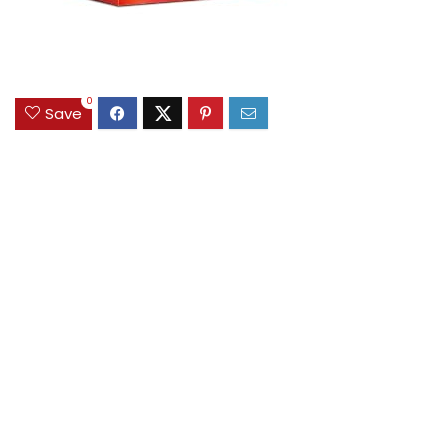
0
Save