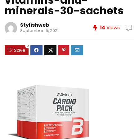
vitamins-and-
minerals-30-sachets
Stylishweb
14
Views
September 15, 2021
0
Save