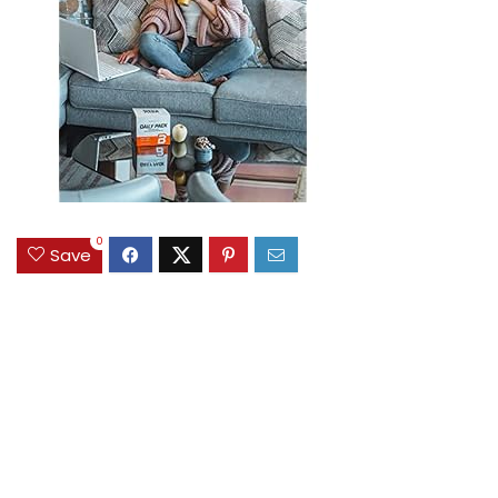
0
Save