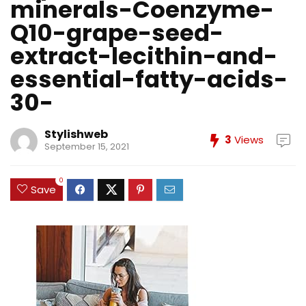
minerals-Coenzyme-
Q10-grape-seed-
extract-lecithin-and-
essential-fatty-acids-
30-
Stylishweb
3
Views
September 15, 2021
0
Save