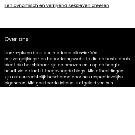
Een dynamisch en verrijkend seksleven creëren
Over ons
Lion-a-plume.be is een moderne alles-in-één
prijsvergelijkings- en beoordelingswebsite die de beste deals
biedt die beschikbaar zijn op amazon en u op de hoogte
houdt via de laatst toegevoegde blogs. Alle afbeeldingen
zijn auteursrechtelijk beschermd door hun respectievelijke
eigenaren. Alle geciteerde inhoud is afgeleid van hun
respectievelijke bronnen.
Snelle links
Home