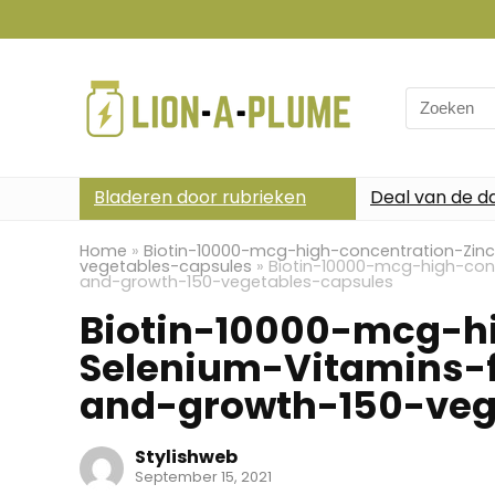
Search
for:
Bladeren door rubrieken
Deal van de d
Home
»
Biotin-10000-mcg-high-concentration-Zinc
vegetables-capsules
»
Biotin-10000-mcg-high-conc
and-growth-150-vegetables-capsules
Biotin-10000-mcg-h
Selenium-Vitamins-f
and-growth-150-veg
Stylishweb
September 15, 2021