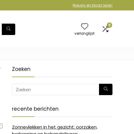
Nieuws en blogs lezen
0
verlanglijst
-
Zoeken
recente berichten
Zonnevlekken in het gezicht: oorzaken,
herkenning en behandelingen