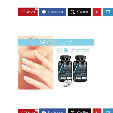
0
Save
0
Save