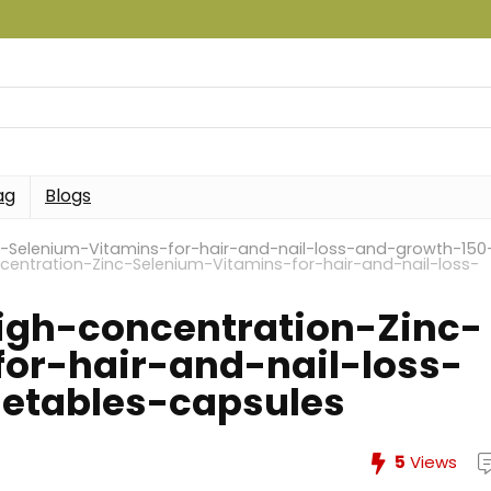
ag
Blogs
-Selenium-Vitamins-for-hair-and-nail-loss-and-growth-150
entration-Zinc-Selenium-Vitamins-for-hair-and-nail-loss-
igh-concentration-Zinc-
or-hair-and-nail-loss-
etables-capsules
5
Views