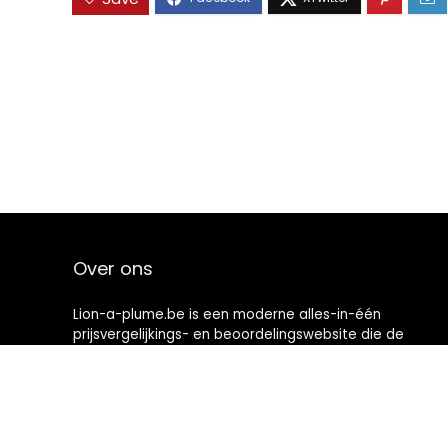
Over ons
Lion-a-plume.be is een moderne alles-in-één
prijsvergelijkings- en beoordelingswebsite die de
beste deals biedt die beschikbaar zijn op amazon en u
op de hoogte houdt via de laatst toegevoegde blogs.
Alle afbeeldingen zijn auteursrechtelijk beschermd
door hun respectievelijke eigenaren. Alle geciteerde
inhoud is afgeleid van hun respectievelijke bronnen.