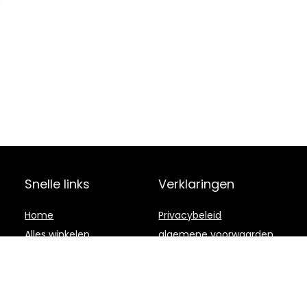
Snelle links
Verklaringen
Home
Privacybeleid
Alles winkelen
algemene voorwaarden
Blogs
Gelieerde
openbaarmaking
Onze webshops
Adverteren