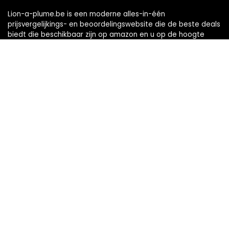
Lion-a-plume.be is een moderne alles-in-één
prijsvergelijkings- en beoordelingswebsite die de beste deals
biedt die beschikbaar zijn op amazon en u op de hoogte
houdt via de laatst toegevoegde blogs. Alle afbeeldingen
zijn auteursrechtelijk beschermd door hun respectievelijke
eigenaren. Alle geciteerde inhoud is afgeleid van hun
respectievelijke bronnen.
Snelle links
Home
Alles winkelen
Blogs
Onze webshops
Adverteren
Verklaringen