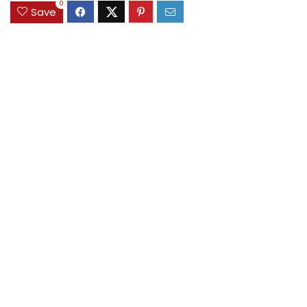
0
Save