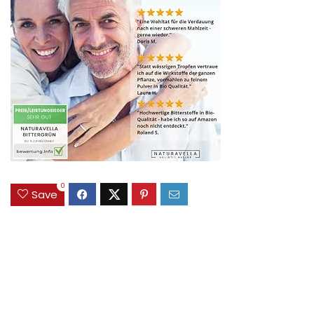
0
Save