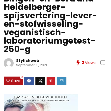
Heidelberger-
spijsvertering-lever-
en-stofwisseling-
veganistisch-
laboratoriumgetest-
250-g
Stylishweb
2
Views
September 15, 2021
0
Save