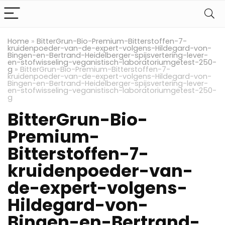
Home
»
BitterGrun-Bio-Premium-Bitterstoffen-7-
kruidenpoeder-van-de-expert-volgens-Hildegard-von-
Bingen-en-Bertrand-Heidelberger-spijsvertering-lever-
en-stofwisseling-veganistisch-laboratoriumgetest-250-
g
»
BitterGrun-Bio-Premium-Bitterstoffen-7-
kruidenpoeder-van-de-expert-volgens-Hildegard-von-
Bingen-en-Bertrand-Heidelberger-spijsvertering-lever-
en-stofwisseling-veganistisch-laboratoriumgetest-250-
g
BitterGrun-Bio-
Premium-
Bitterstoffen-7-
kruidenpoeder-van-
de-expert-volgens-
Hildegard-von-
Bingen-en-Bertrand-