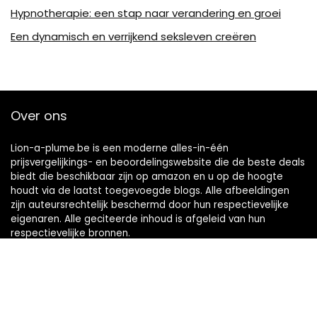
Hypnotherapie: een stap naar verandering en groei
Een dynamisch en verrijkend seksleven creëren
Over ons
Lion-a-plume.be is een moderne alles-in-één
prijsvergelijkings- en beoordelingswebsite die de beste deals
biedt die beschikbaar zijn op amazon en u op de hoogte
houdt via de laatst toegevoegde blogs. Alle afbeeldingen
zijn auteursrechtelijk beschermd door hun respectievelijke
eigenaren. Alle geciteerde inhoud is afgeleid van hun
respectievelijke bronnen.
Snelle links