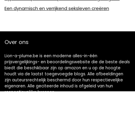
Een dynamisch en verrijkend seksleven creëren
Over ons
Lion-a-plume.be is een moderne alles-in-één
prijsvergelijkings- en beoordelingswebsite die de beste deals
biedt die beschikbaar zijn op amazon en u op de hoogte
houdt via de laatst toegevoegde blogs. Alle afbeeldingen
zijn auteursrechtelijk beschermd door hun respectievelijke
eigenaren. Alle geciteerde inhoud is afgeleid van hun
respectievelijke bronnen.
Snelle links
Home