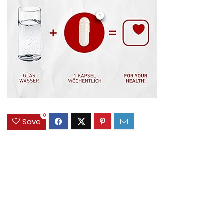
0
Save