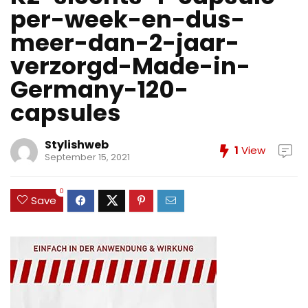
per-week-en-dus-
meer-dan-2-jaar-
verzorgd-Made-in-
Germany-120-
capsules
Stylishweb
1
View
September 15, 2021
0
Save