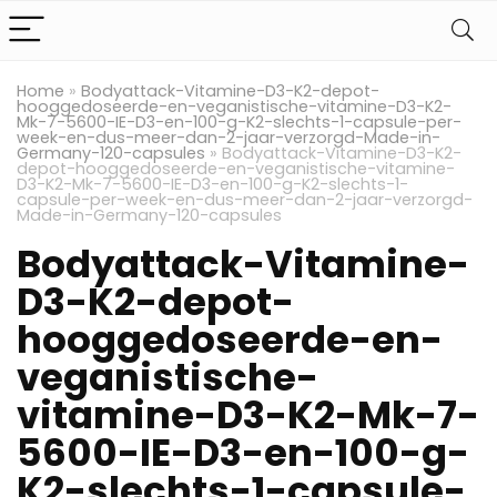
Home
»
Bodyattack-Vitamine-D3-K2-depot-
hooggedoseerde-en-veganistische-vitamine-D3-K2-
Mk-7-5600-IE-D3-en-100-g-K2-slechts-1-capsule-per-
week-en-dus-meer-dan-2-jaar-verzorgd-Made-in-
Germany-120-capsules
»
Bodyattack-Vitamine-D3-K2-
depot-hooggedoseerde-en-veganistische-vitamine-
D3-K2-Mk-7-5600-IE-D3-en-100-g-K2-slechts-1-
capsule-per-week-en-dus-meer-dan-2-jaar-verzorgd-
Made-in-Germany-120-capsules
Bodyattack-Vitamine-
D3-K2-depot-
hooggedoseerde-en-
veganistische-
vitamine-D3-K2-Mk-7-
5600-IE-D3-en-100-g-
K2-slechts-1-capsule-