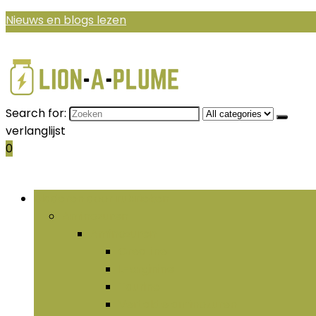
Nieuws en blogs lezen
Search for:
verlanglijst
0
Bladeren door rubrieken
Aminozuren
Aminozuren
Creatine
L-arginine
Taurine
Vertakte aminozuren