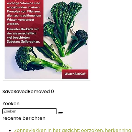
Save
Saved
Removed
0
Zoeken
recente berichten
Zonnevlekken in het gezicht: oorzaken, herkennin