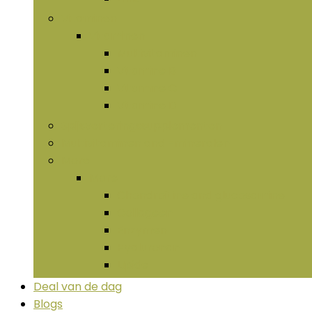
Vitaminen
Vitaminen
Multivitaminen
Vitamine B
Vitamine C
Vitamine D
Spijsverteringssupplementen
Multivitaminen and -mineralen
More
More
Chondroïtine and glucosamine
Collageen
Enzymen
Hyaluronan
LIpide
Deal van de dag
Blogs