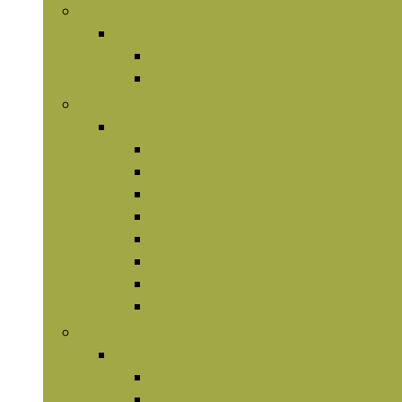
Essentiële vetzuren and olieën
Essentiële vetzuren and olieën
Omega-olieën
Vetverbranders
Kruidensupplementen
Kruidensupplementen
Chlorofyl
Garcinia cambogia
Ginseng
Kurkuma
Maca
Paddenstoelen
Psyllium
Vruchtenextracten
Mineralen
Mineralen
Magnesium
Zink