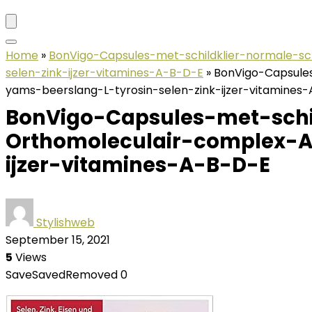
Home
»
BonVigo-Capsules-met-schildklier-normale-s
selen-zink-ijzer-vitamines-A-B-D-E
»
BonVigo-Capsule
yams-beerslang-L-tyrosin-selen-zink-ijzer-vitamines
BonVigo-Capsules-met-schil
Orthomoleculair-complex-
ijzer-vitamines-A-B-D-E
Stylishweb
September 15, 2021
5
Views
Save
Saved
Removed
0