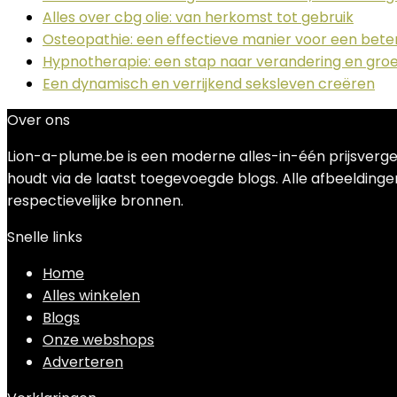
Alles over cbg olie: van herkomst tot gebruik
Osteopathie: een effectieve manier voor een bet
Hypnotherapie: een stap naar verandering en groe
Een dynamisch en verrijkend seksleven creëren
Over ons
Lion-a-plume.be is een moderne alles-in-één prijsverge
houdt via de laatst toegevoegde blogs. Alle afbeeldingen
respectievelijke bronnen.
Snelle links
Home
Alles winkelen
Blogs
Onze webshops
Adverteren