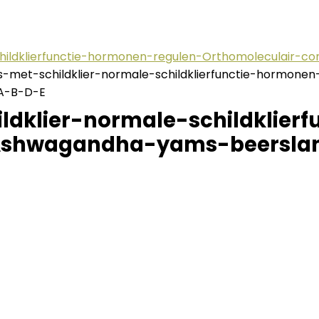
childklierfunctie-hormonen-regulen-Orthomoleculair-
s-met-schildklier-normale-schildklierfunctie-hormon
-A-B-D-E
dklier-normale-schildklier
Ashwagandha-yams-beerslang