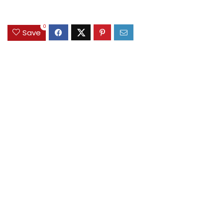
0
Save