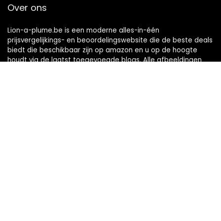
Over ons
Lion-a-plume.be is een moderne alles-in-één
prijsvergelijkings- en beoordelingswebsite die de beste deals
biedt die beschikbaar zijn op amazon en u op de hoogte
houdt via de laatst toegevoegde blogs. Alle afbeeldingen
zijn auteursrechtelijk beschermd door hun respectievelijke
eigenaren. Alle geciteerde inhoud is afgeleid van hun
respectievelijke bronnen.
Snelle links
Home
Alles winkelen
Blogs
Onze webshops
Adverteren