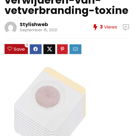
verwijderen-van-
vetverbranding-toxine
Stylishweb
3
Views
September 15, 2021
0
Save