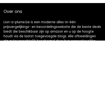
Over ons
Lion-a-plume.be is een moderne alles-in-één
prijsvergelijkings- en beoordelingswebsite die de beste deals
biedt die beschikbaar zijn op amazon en u op de hoogte
houdt via de laatst toegevoegde blogs. Alle afbeeldingen
zijn auteursrechtelijk beschermd door hun respectievelijke
eigenaren. Alle geciteerde inhoud is afgeleid van hun
respectievelijke bronnen.
Snelle links
Home
Alles winkelen
Blogs
Onze webshops