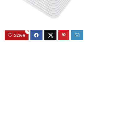
0
Save