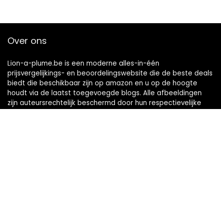
Over ons
Lion-a-plume.be is een moderne alles-in-één
prijsvergelijkings- en beoordelingswebsite die de beste deals
biedt die beschikbaar zijn op amazon en u op de hoogte
houdt via de laatst toegevoegde blogs. Alle afbeeldingen
zijn auteursrechtelijk beschermd door hun respectievelijke
eigenaren. Alle geciteerde inhoud is afgeleid van hun
respectievelijke bronnen.
Snelle links
Home
Alles winkelen
Blogs