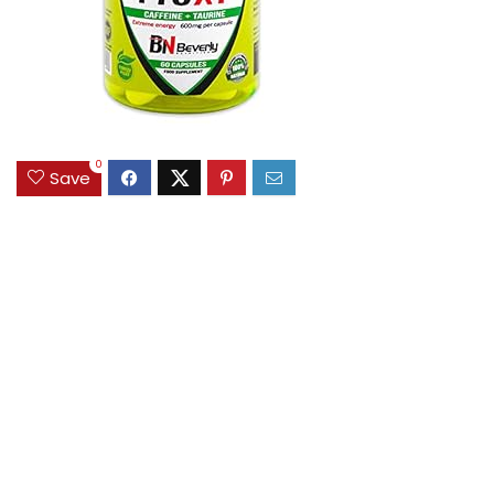
0
Save