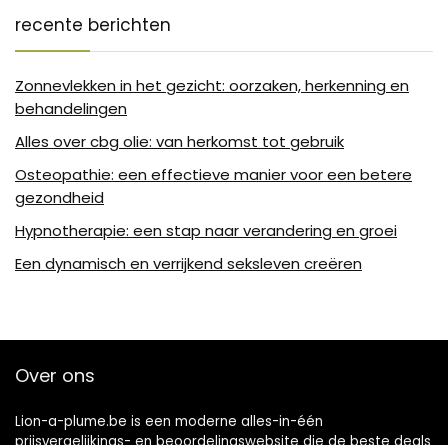
recente berichten
Zonnevlekken in het gezicht: oorzaken, herkenning en
behandelingen
Alles over cbg olie: van herkomst tot gebruik
Osteopathie: een effectieve manier voor een betere
gezondheid
Hypnotherapie: een stap naar verandering en groei
Een dynamisch en verrijkend seksleven creëren
Over ons
Lion-a-plume.be is een moderne alles-in-één
prijsvergelijkings- en beoordelingswebsite die de beste deals