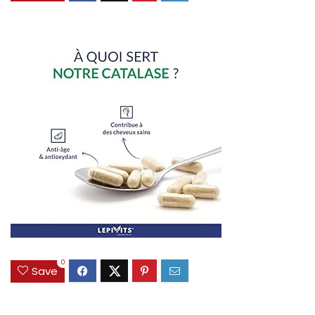
0
Save