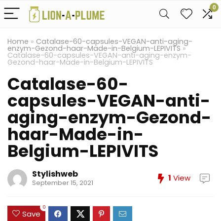
0
Home
»
Catalase-60-capsules-VEGAN-anti-aging-
enzym-Gezond-haar-Made-in-Belgium-LEPIVITS
»
Catalase-60-capsules-VEGAN-anti-aging-enzym-
Gezond-haar-Made-in-Belgium-LEPIVITS
Catalase-60-
capsules-VEGAN-anti-
aging-enzym-Gezond-
haar-Made-in-
Belgium-LEPIVITS
Stylishweb
1
View
September 15, 2021
0
Save