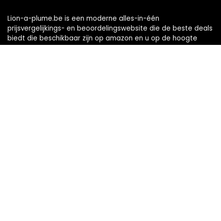
Lion-a-plume.be is een moderne alles-in-één
prijsvergelijkings- en beoordelingswebsite die de beste deals
biedt die beschikbaar zijn op amazon en u op de hoogte
houdt via de laatst toegevoegde blogs. Alle afbeeldingen
zijn auteursrechtelijk beschermd door hun respectievelijke
eigenaren. Alle geciteerde inhoud is afgeleid van hun
respectievelijke bronnen.
Snelle links
Home
Alles winkelen
Blogs
Onze webshops
Adverteren
Verklaringen