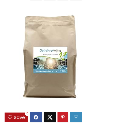
0
Save