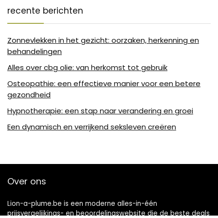
recente berichten
Zonnevlekken in het gezicht: oorzaken, herkenning en
behandelingen
Alles over cbg olie: van herkomst tot gebruik
Osteopathie: een effectieve manier voor een betere
gezondheid
Hypnotherapie: een stap naar verandering en groei
Een dynamisch en verrijkend seksleven creëren
Over ons
Lion-a-plume.be is een moderne alles-in-één
prijsvergelijkings- en beoordelingswebsite die de beste deals