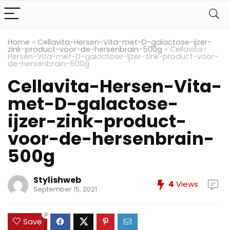
Home
»
Cellavita-Hersen-Vita-met-D-galactose-ijzer-
zink-product-voor-de-hersenbrain-500g
»
Cellavita-
Hersen-Vita-met-D-galactose-ijzer-zink-product-voor-
de-hersenbrain-500g
Cellavita-Hersen-Vita-
met-D-galactose-
ijzer-zink-product-
voor-de-hersenbrain-
500g
Stylishweb
4
Views
September 15, 2021
0
Save