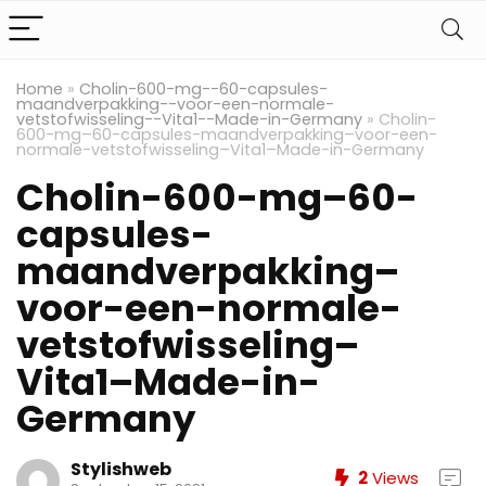
Home
»
Cholin-600-mg--60-capsules-
maandverpakking--voor-een-normale-
vetstofwisseling--Vita1--Made-in-Germany
»
Cholin-
600-mg–60-capsules-maandverpakking–voor-een-
normale-vetstofwisseling–Vita1–Made-in-Germany
Cholin-600-mg–60-
capsules-
maandverpakking–
voor-een-normale-
vetstofwisseling–
Vita1–Made-in-
Germany
Stylishweb
2
Views