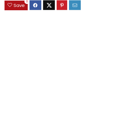
0
Save