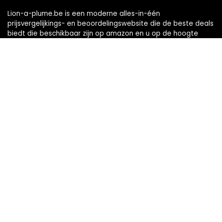
Lion-a-plume.be is een moderne alles-in-één
prijsvergelijkings- en beoordelingswebsite die de beste deals
biedt die beschikbaar zijn op amazon en u op de hoogte
houdt via de laatst toegevoegde blogs. Alle afbeeldingen
zijn auteursrechtelijk beschermd door hun respectievelijke
eigenaren. Alle geciteerde inhoud is afgeleid van hun
respectievelijke bronnen.
Snelle links
Home
Alles winkelen
Blogs
Onze webshops
Adverteren
Verklaringen