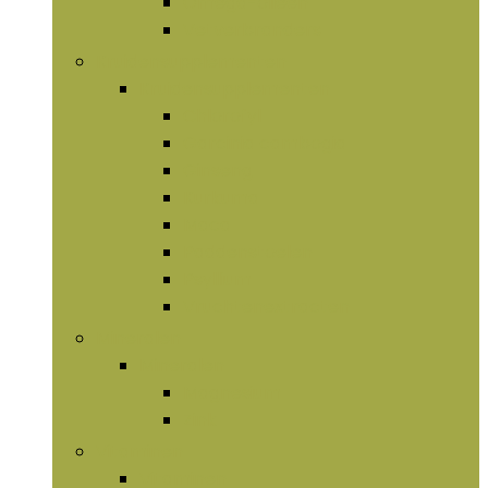
Omega-olieën
Vetverbranders
Kruidensupplementen
Kruidensupplementen
Chlorofyl
Garcinia cambogia
Ginseng
Kurkuma
Maca
Paddenstoelen
Psyllium
Vruchtenextracten
Mineralen
Mineralen
Magnesium
Zink
Vitaminen
Vitaminen