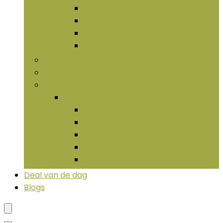
Multivitaminen
Vitamine B
Vitamine C
Vitamine D
Spijsverteringssupplementen
Multivitaminen and -mineralen
More
More
Chondroïtine and glucosamine
Collageen
Enzymen
Hyaluronan
LIpide
Deal van de dag
Blogs