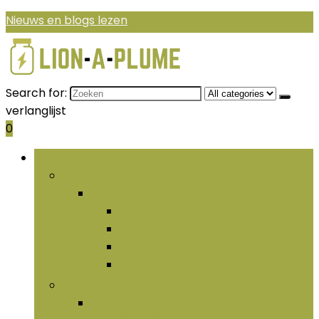
Nieuws en blogs lezen
Search for:
verlanglijst
0
Bladeren door rubrieken
Aminozuren
Aminozuren
Creatine
L-arginine
Taurine
Vertakte aminozuren
Essentiële vetzuren and olieën
Essentiële vetzuren and olieën