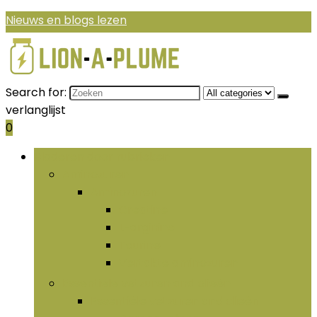
Nieuws en blogs lezen
Search for:
verlanglijst
0
Bladeren door rubrieken
Aminozuren
Aminozuren
Creatine
L-arginine
Taurine
Vertakte aminozuren
Essentiële vetzuren and olieën
Essentiële vetzuren and olieën