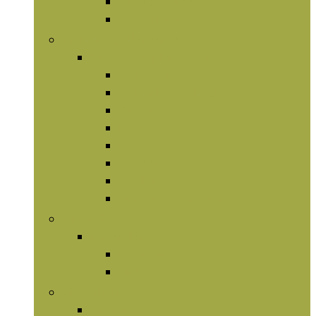
Omega-olieën
Vetverbranders
Kruidensupplementen
Kruidensupplementen
Chlorofyl
Garcinia cambogia
Ginseng
Kurkuma
Maca
Paddenstoelen
Psyllium
Vruchtenextracten
Mineralen
Mineralen
Magnesium
Zink
Vitaminen
Vitaminen