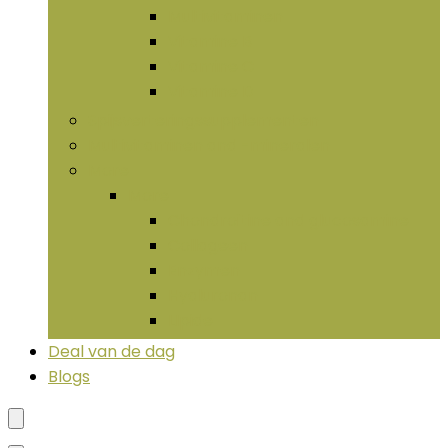
Multivitaminen
Vitamine B
Vitamine C
Vitamine D
Spijsverteringssupplementen
Multivitaminen and -mineralen
More
More
Chondroïtine and glucosamine
Collageen
Enzymen
Hyaluronan
LIpide
Deal van de dag
Blogs