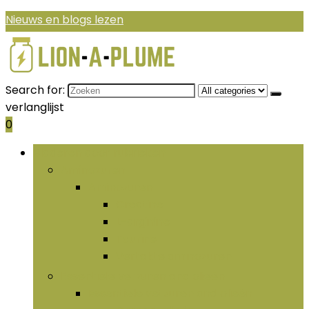
Nieuws en blogs lezen
Search for:
verlanglijst
0
Bladeren door rubrieken
Aminozuren
Aminozuren
Creatine
L-arginine
Taurine
Vertakte aminozuren
Essentiële vetzuren and olieën
Essentiële vetzuren and olieën