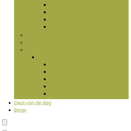
Multivitaminen
Vitamine B
Vitamine C
Vitamine D
Spijsverteringssupplementen
Multivitaminen and -mineralen
More
More
Chondroïtine and glucosamine
Collageen
Enzymen
Hyaluronan
LIpide
Deal van de dag
Blogs