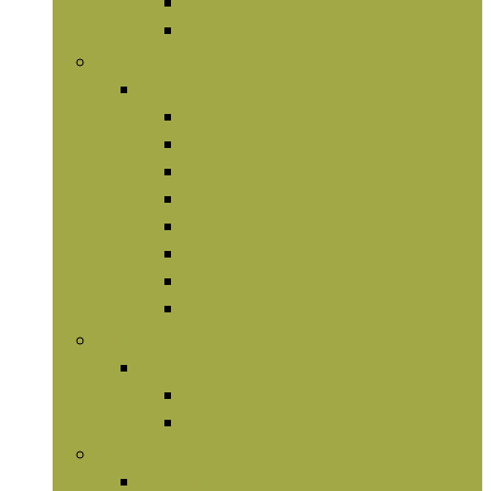
Omega-olieën
Vetverbranders
Kruidensupplementen
Kruidensupplementen
Chlorofyl
Garcinia cambogia
Ginseng
Kurkuma
Maca
Paddenstoelen
Psyllium
Vruchtenextracten
Mineralen
Mineralen
Magnesium
Zink
Vitaminen
Vitaminen