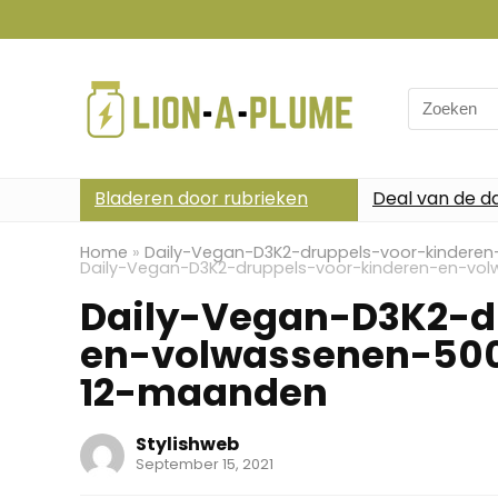
Search
for:
Bladeren door rubrieken
Deal van de d
Home
»
Daily-Vegan-D3K2-druppels-voor-kindere
Daily-Vegan-D3K2-druppels-voor-kinderen-en-vo
Daily-Vegan-D3K2-d
en-volwassenen-500
12-maanden
Stylishweb
September 15, 2021