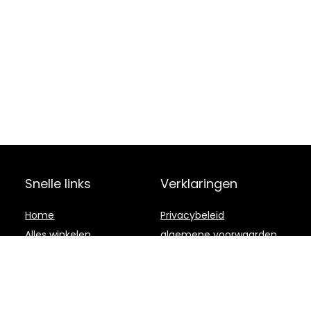
Snelle links
Verklaringen
Home
Privacybeleid
Alles winkelen
algemene voorwaarden
Blogs
Gelieerde
openbaarmaking
Onze webshops
Adverteren