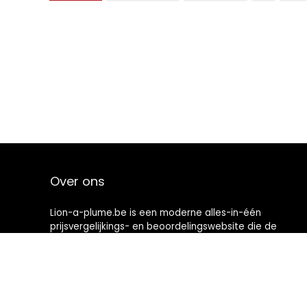
Over ons
Lion-a-plume.be is een moderne alles-in-één
prijsvergelijkings- en beoordelingswebsite die de
beste deals biedt die beschikbaar zijn op amazon en u
op de hoogte houdt via de laatst toegevoegde blogs.
Alle afbeeldingen zijn auteursrechtelijk beschermd
door hun respectievelijke eigenaren. Alle geciteerde
inhoud is afgeleid van hun respectievelijke bronnen.