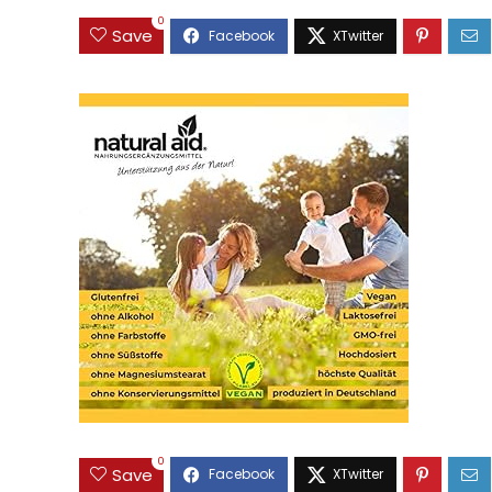
0
Save
0
Save