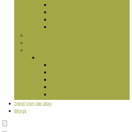
Multivitaminen
Vitamine B
Vitamine C
Vitamine D
Spijsverteringssupplementen
Multivitaminen and -mineralen
More
More
Chondroïtine and glucosamine
Collageen
Enzymen
Hyaluronan
LIpide
Deal van de dag
Blogs