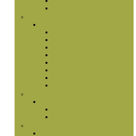
Omega-olieën
Vetverbranders
Kruidensupplementen
Kruidensupplementen
Chlorofyl
Garcinia cambogia
Ginseng
Kurkuma
Maca
Paddenstoelen
Psyllium
Vruchtenextracten
Mineralen
Mineralen
Magnesium
Zink
Vitaminen
Vitaminen