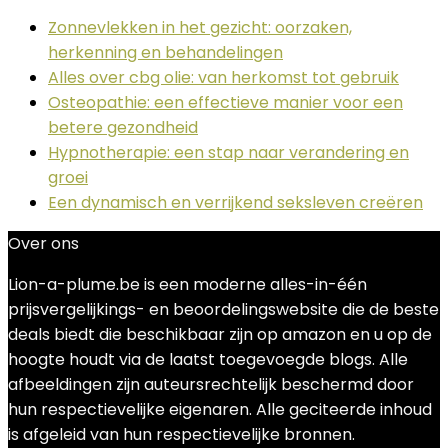
Zonnevlekken in het gezicht: oorzaken,
herkenning en behandelingen
Alles over cbg olie: van herkomst tot gebruik
Osteopathie: een effectieve manier voor een
betere gezondheid
Hypnotherapie: een stap naar verandering en
groei
Een dynamisch en verrijkend seksleven creëren
Over ons
Lion-a-plume.be is een moderne alles-in-één
prijsvergelijkings- en beoordelingswebsite die de beste
deals biedt die beschikbaar zijn op amazon en u op de
hoogte houdt via de laatst toegevoegde blogs. Alle
afbeeldingen zijn auteursrechtelijk beschermd door
hun respectievelijke eigenaren. Alle geciteerde inhoud
is afgeleid van hun respectievelijke bronnen.