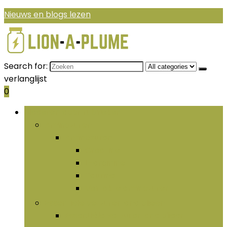
Nieuws en blogs lezen
Search for:
verlanglijst
0
Bladeren door rubrieken
Aminozuren
Aminozuren
Creatine
L-arginine
Taurine
Vertakte aminozuren
Essentiële vetzuren and olieën
Essentiële vetzuren and olieën