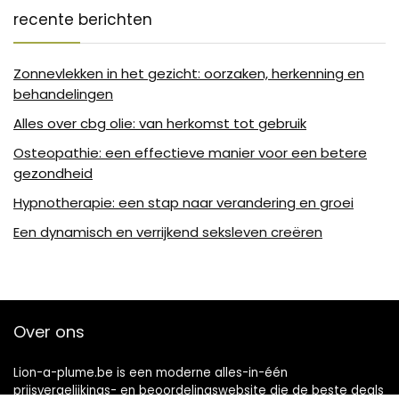
recente berichten
Zonnevlekken in het gezicht: oorzaken, herkenning en
behandelingen
Alles over cbg olie: van herkomst tot gebruik
Osteopathie: een effectieve manier voor een betere
gezondheid
Hypnotherapie: een stap naar verandering en groei
Een dynamisch en verrijkend seksleven creëren
Over ons
Lion-a-plume.be is een moderne alles-in-één
prijsvergelijkings- en beoordelingswebsite die de beste deals