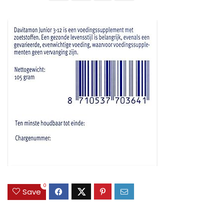
0
Save