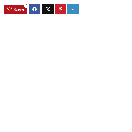
0
Save