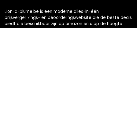
Lion-a-plume.be is een moderne alles-in-één
prijsvergelijkings- en beoordelingswebsite die de beste deals
biedt die beschikbaar zijn op amazon en u op de hoogte
houdt via de laatst toegevoegde blogs. Alle afbeeldingen
zijn auteursrechtelijk beschermd door hun respectievelijke
eigenaren. Alle geciteerde inhoud is afgeleid van hun
respectievelijke bronnen.
Snelle links
Home
Alles winkelen
Blogs
Onze webshops
Adverteren
Verklaringen