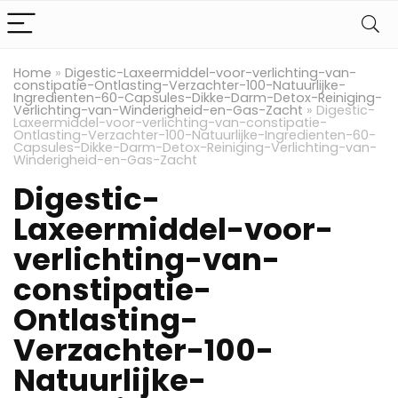
Home
»
Digestic-Laxeermiddel-voor-verlichting-van-
constipatie-Ontlasting-Verzachter-100-Natuurlijke-
Ingredienten-60-Capsules-Dikke-Darm-Detox-Reiniging-
Verlichting-van-Winderigheid-en-Gas-Zacht
»
Digestic-
Laxeermiddel-voor-verlichting-van-constipatie-
Ontlasting-Verzachter-100-Natuurlijke-Ingredienten-60-
Capsules-Dikke-Darm-Detox-Reiniging-Verlichting-van-
Winderigheid-en-Gas-Zacht
Digestic-
Laxeermiddel-voor-
verlichting-van-
constipatie-
Ontlasting-
Verzachter-100-
Natuurlijke-