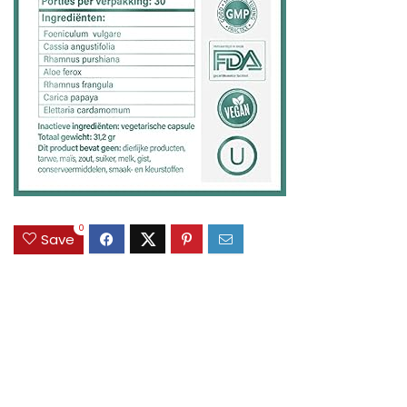
0
Save