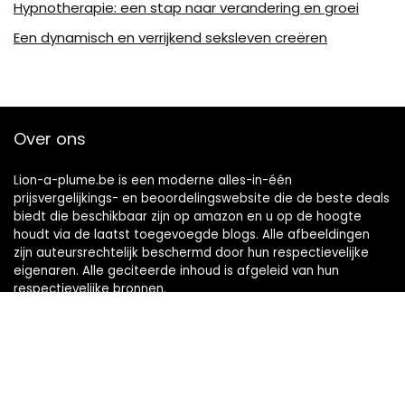
Hypnotherapie: een stap naar verandering en groei
Een dynamisch en verrijkend seksleven creëren
Over ons
Lion-a-plume.be is een moderne alles-in-één
prijsvergelijkings- en beoordelingswebsite die de beste deals
biedt die beschikbaar zijn op amazon en u op de hoogte
houdt via de laatst toegevoegde blogs. Alle afbeeldingen
zijn auteursrechtelijk beschermd door hun respectievelijke
eigenaren. Alle geciteerde inhoud is afgeleid van hun
respectievelijke bronnen.
Snelle links
Home