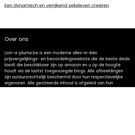
Een dynamisch en verrijkend seksleven creëren
Over ons
Lion-a-plume.be is een moderne alles-in-één
prijsvergelijkings- en beoordelingswebsite die de beste deals
biedt die beschikbaar zijn op amazon en u op de hoogte
houdt via de laatst toegevoegde blogs. Alle afbeeldingen
zijn auteursrechtelijk beschermd door hun respectievelijke
eigenaren. Alle geciteerde inhoud is afgeleid van hun
respectievelijke bronnen.
Snelle links
Home