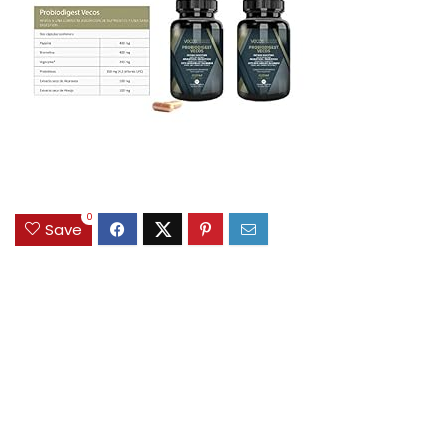
0
Save