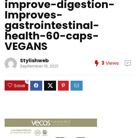
improve-digestion-
Improves-
gastrointestinal-
health-60-caps-
VEGANS
Stylishweb
3
Views
September 15, 2021
0
Save