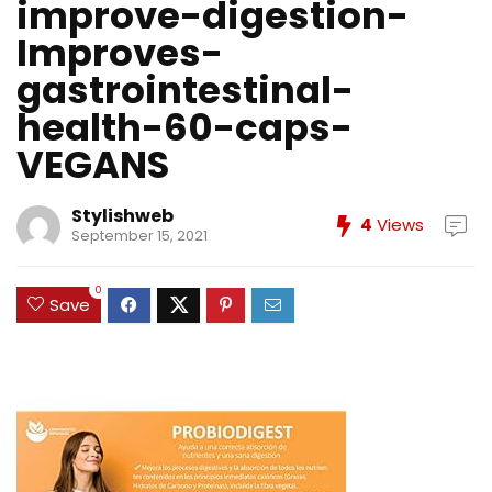
improve-digestion-
Improves-
gastrointestinal-
health-60-caps-
VEGANS
Stylishweb
4
Views
September 15, 2021
0
Save