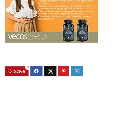
0
Save