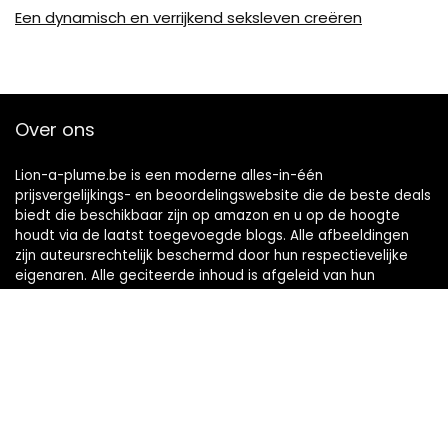
Een dynamisch en verrijkend seksleven creëren
Over ons
Lion-a-plume.be is een moderne alles-in-één
prijsvergelijkings- en beoordelingswebsite die de beste deals
biedt die beschikbaar zijn op amazon en u op de hoogte
houdt via de laatst toegevoegde blogs. Alle afbeeldingen
zijn auteursrechtelijk beschermd door hun respectievelijke
eigenaren. Alle geciteerde inhoud is afgeleid van hun
respectievelijke bronnen.
Snelle links
Home