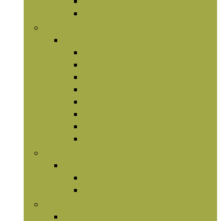
Omega-olieën
Vetverbranders
Kruidensupplementen
Kruidensupplementen
Chlorofyl
Garcinia cambogia
Ginseng
Kurkuma
Maca
Paddenstoelen
Psyllium
Vruchtenextracten
Mineralen
Mineralen
Magnesium
Zink
Vitaminen
Vitaminen