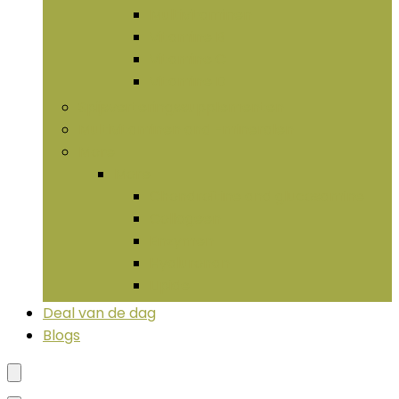
Multivitaminen
Vitamine B
Vitamine C
Vitamine D
Spijsverteringssupplementen
Multivitaminen and -mineralen
More
More
Chondroïtine and glucosamine
Collageen
Enzymen
Hyaluronan
LIpide
Deal van de dag
Blogs