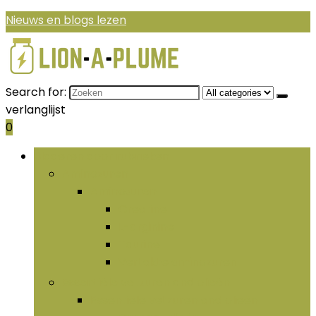
Nieuws en blogs lezen
Search for:
verlanglijst
0
Bladeren door rubrieken
Aminozuren
Aminozuren
Creatine
L-arginine
Taurine
Vertakte aminozuren
Essentiële vetzuren and olieën
Essentiële vetzuren and olieën