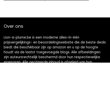
Over ons
Lion-a-plume.be is een moderne alles-in-één
prijsvergelijkings- en beoordelingswebsite die de beste deals
biedt die beschikbaar zijn op amazon en u op de hoogte
houdt via de laatst toegevoegde blogs. Alle afbeeldingen
zijn auteursrechtelijk beschermd door hun respectievelijke
eigenaren. Alle geciteerde inhoud is afgeleid van hun
respectievelijke bronnen.
Snelle links
Home
Alles winkelen