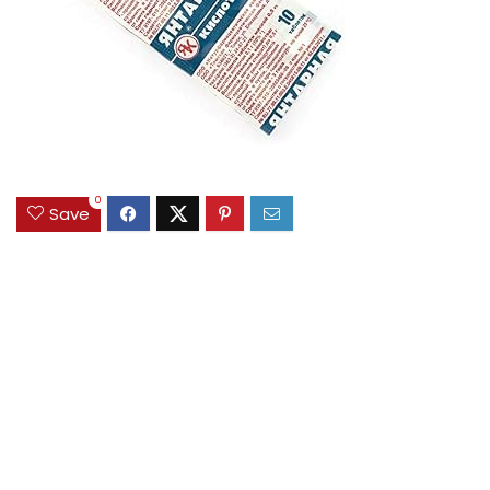
0
Save