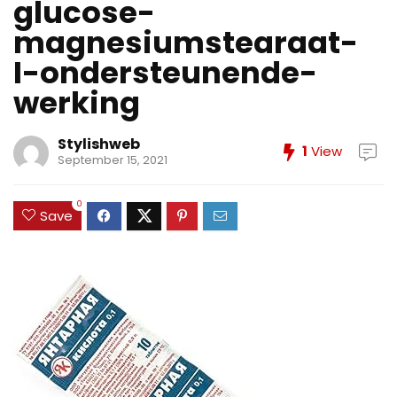
glucose-
magnesiumstearaat-
I-ondersteunende-
werking
Stylishweb
1
View
September 15, 2021
0
Save