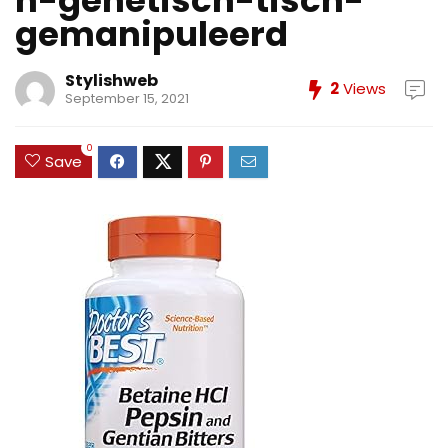
n-genetisch-tisch-
gemanipuleerd
Stylishweb
2
Views
September 15, 2021
0
Save