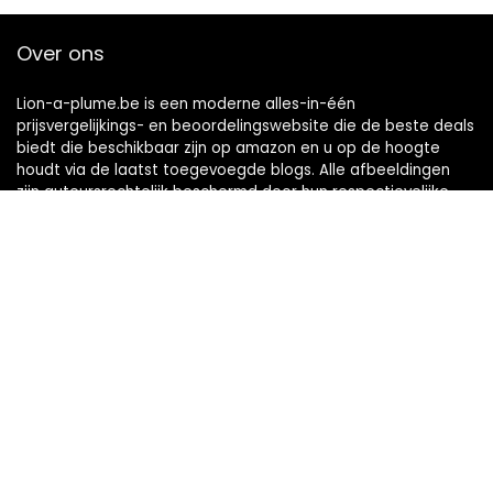
Over ons
Lion-a-plume.be is een moderne alles-in-één
prijsvergelijkings- en beoordelingswebsite die de beste deals
biedt die beschikbaar zijn op amazon en u op de hoogte
houdt via de laatst toegevoegde blogs. Alle afbeeldingen
zijn auteursrechtelijk beschermd door hun respectievelijke
eigenaren. Alle geciteerde inhoud is afgeleid van hun
respectievelijke bronnen.
Snelle links
Home
Alles winkelen
Blogs
Onze webshops