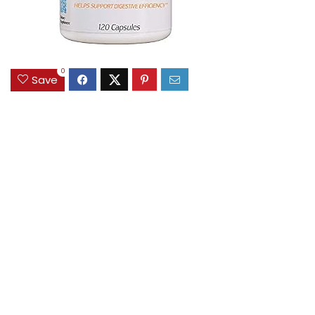
0
Save