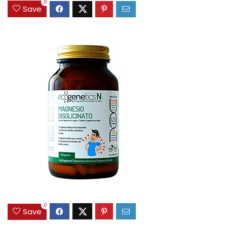
0
Save
0
Save