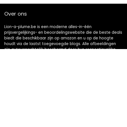
Over ons
Lion-a-plume.be is een moderne alles-in-één
prijsvergelijkings- en beoordelingswebsite die de beste deals
biedt die beschikbaar zijn op amazon en u op de hoogte
houdt via de laatst toegevoegde blogs. Alle afbeeldingen
zijn auteursrechtelijk beschermd door hun respectievelijke
eigenaren. Alle geciteerde inhoud is afgeleid van hun
respectievelijke bronnen.
Snelle links
Home
Alles winkelen
Blogs
Onze webshops