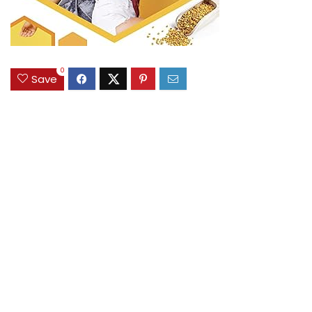
0
Save